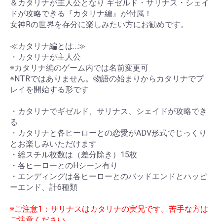
＆カタリナが主人公となり ギゼルド・サリナス・シェイ
ドが攻略できる『カタリナ編』が付属！
女神Rの世界を存分に楽しみたい方にお勧めです。
≪カタリナ編とは…≫
・カタリナが主人公
※カタリナ編のゲーム内では名前変更可
※NTRではありません。物語の始まりからカタリナでプ
レイを開始する形です
・カタリナでギゼルド、サリナス、シェイドが攻略でき
る
・カタリナと各ヒーローとの恋愛がADV形式でじっくり
とお楽しみいただけます
・総スチル枚数は（差分除き）15枚
・各ヒーローとのHシーン有り
・エンディングは各ヒーローとのバッドエンドとハッピ
ーエンド、計6種類
※ご注意1：サリナスはカタリナの実兄です。苦手な方は
ご注意ください。