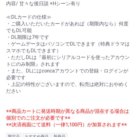
内容/ 甘々な後日談 ※Hシーン有り
≪DLカードの仕様≫
・ご購入いただいたカードがあれば（期限内なら）何度
でもDL可能
・DL期限は7年です
・ゲームデータはパソコンでDLできます（特典ドラマは
スマホでもDLできます）
・ただしDLは『最初にシリアルコードを使ったアカウン
トにのみ制限』されます
・また、DLにはconcaアカウントでの登録・ログインが
必要です
・上記の特性がございますので、転売は絶対におやめく
ださい
※※商品カートに発送時期が異なる商品が混在する場合は
個別でのご注文が必要です※※
※※決済画面にて送料（一律1,100円）が加算されます※※
限定品
おすすめ商品
新商品